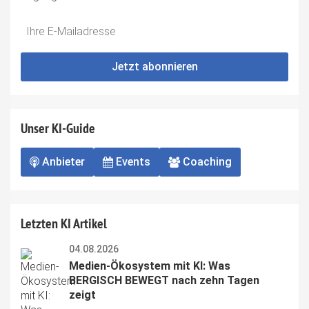
Do
*Ihre
not
E-
fill
Mailadresse:
Jetzt abonnieren
this
field
Unser KI-Guide
Anbieter
Events
Coaching
Letzten KI Artikel
04.08.2026
Medien-Ökosystem mit KI: Was 
BERGISCH BEWEGT nach zehn Tagen 
zeigt