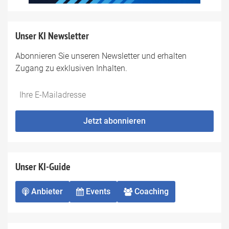
Unser KI Newsletter
Abonnieren Sie unseren Newsletter und erhalten
Zugang zu exklusiven Inhalten.
Do
*Ihre
not
E-
fill
Mailadresse:
Jetzt abonnieren
this
field
Unser KI-Guide
Anbieter
Events
Coaching