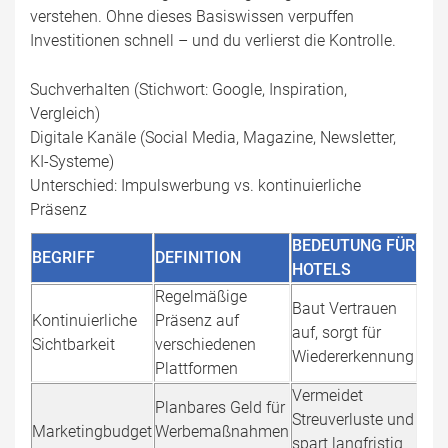
verstehen. Ohne dieses Basiswissen verpuffen
Investitionen schnell – und du verlierst die Kontrolle.
Suchverhalten (Stichwort: Google, Inspiration,
Vergleich)
Digitale Kanäle (Social Media, Magazine, Newsletter,
KI-Systeme)
Unterschied: Impulswerbung vs. kontinuierliche
Präsenz
BEDEUTUNG FÜR
BEGRIFF
DEFINITION
HOTELS
Regelmäßige
Baut Vertrauen
Kontinuierliche
Präsenz auf
auf, sorgt für
Sichtbarkeit
verschiedenen
Wiedererkennung
Plattformen
Vermeidet
Planbares Geld für
Streuverluste und
Marketingbudget
Werbemaßnahmen
spart langfristig