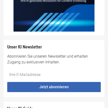
Unser KI Newsletter
Abonnieren Sie unseren Newsletter und erhalten
Zugang zu exklusiven Inhalten.
Do
*Ihre
not
E-
fill
Mailadresse:
Jetzt abonnieren
this
field