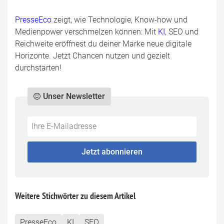
PresseEco
zeigt, wie Technologie, Know-how und
Medienpower verschmelzen können: Mit
KI
, SEO und
Reichweite eröffnest du deiner Marke neue digitale
Horizonte. Jetzt Chancen nutzen und gezielt
durchstarten!
Unser Newsletter
Do
*Ihre
not
E-
fill
Mailadresse:
Jetzt abonnieren
this
field
Weitere Stichwörter zu diesem Artikel
PresseEco
KI
SEO