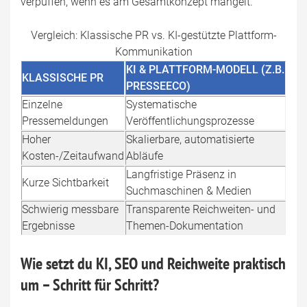
verpuffen, wenn es am Gesamtkonzept mangelt.
Vergleich: Klassische PR vs. KI-gestützte Plattform-
Kommunikation
KI & PLATTFORM-MODELL (Z.B.
KLASSISCHE PR
PRESSEECO)
Einzelne
Systematische
Pressemeldungen
Veröffentlichungsprozesse
Hoher
Skalierbare, automatisierte
Kosten-/Zeitaufwand
Abläufe
Langfristige Präsenz in
Kurze Sichtbarkeit
Suchmaschinen & Medien
Schwierig messbare
Transparente Reichweiten- und
Ergebnisse
Themen-Dokumentation
Wie setzt du KI, SEO und Reichweite praktisch
um – Schritt für Schritt?