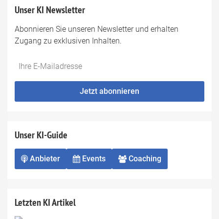
Unser KI Newsletter
Abonnieren Sie unseren Newsletter und erhalten
Zugang zu exklusiven Inhalten.
Do
*Ihre
not
E-
fill
Mailadresse:
Jetzt abonnieren
this
field
Unser KI-Guide
Anbieter
Events
Coaching
Letzten KI Artikel