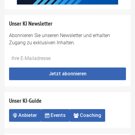
Unser KI Newsletter
Abonnieren Sie unseren Newsletter und erhalten
Zugang zu exklusiven Inhalten.
Do
*Ihre
not
E-
fill
Mailadresse:
Jetzt abonnieren
this
field
Unser KI-Guide
Anbieter
Events
Coaching