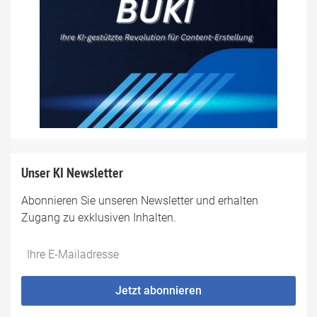
Unser KI Newsletter
Abonnieren Sie unseren Newsletter und erhalten
Zugang zu exklusiven Inhalten.
Do
*Ihre
not
E-
fill
Mailadresse:
Jetzt abonnieren
this
field