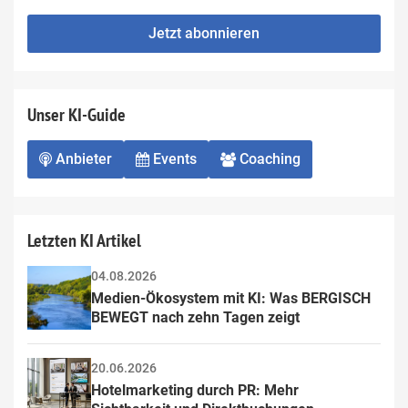
not
E-
fill
Mailadresse:
Jetzt abonnieren
this
field
Unser KI-Guide
Anbieter
Events
Coaching
Letzten KI Artikel
04.08.2026
Medien-Ökosystem mit KI: Was BERGISCH 
BEWEGT nach zehn Tagen zeigt
20.06.2026
Hotelmarketing durch PR: Mehr 