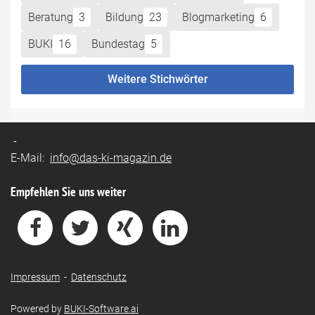
Beratung
3
Bildung
23
Blogmarketing
6
BUKI
16
Bundestag
5
Weitere Stichwörter
-
E-Mail:
info@das-ki-magazin.de
Empfehlen Sie uns weiter
Impressum
-
Datenschutz
Powered by
BUKI-Software.ai