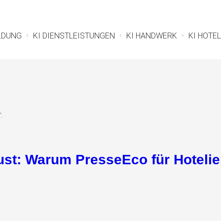
ILDUNG
KI DIENSTLEISTUNGEN
KI HANDWERK
KI HOTEL
.
rlust: Warum PresseEco für Hotel