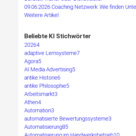
09.06.2026
Coaching Netzwerk: Wie finden Unte
Weitere Artikel
Beliebte KI Stichwörter
2026
4
adaptive Lernsysteme
7
Agora
5
AI Media Advertising
5
antike Historie
6
antike Philosophie
5
Arbeitsmarkt
3
Athen
4
Automation
3
automatisierte Bewertungssysteme
3
Automatisierung
85
Automatisierung im Handwerksbetrieb
10