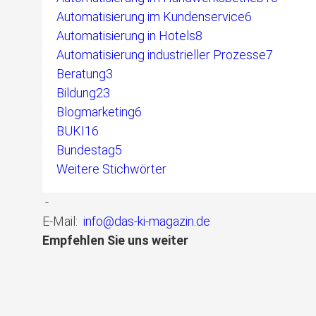
Automatisierung im Kundenservice
6
Automatisierung in Hotels
8
Automatisierung industrieller Prozesse
7
Beratung
3
Bildung
23
Blogmarketing
6
BUKI
16
Bundestag
5
Weitere Stichwörter
-
E-Mail:
info@das-ki-magazin.de
Empfehlen Sie uns weiter