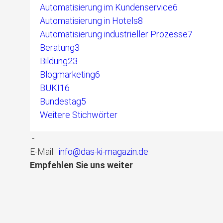
Automatisierung im Kundenservice
6
Automatisierung in Hotels
8
Automatisierung industrieller Prozesse
7
Beratung
3
Bildung
23
Blogmarketing
6
BUKI
16
Bundestag
5
Weitere Stichwörter
-
E-Mail:
info@das-ki-magazin.de
Empfehlen Sie uns weiter