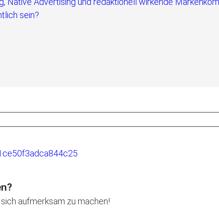
Native Advertising und redaktionell wirkende Markenkommu
tlich sein?
en?
uf sich aufmerksam zu machen!