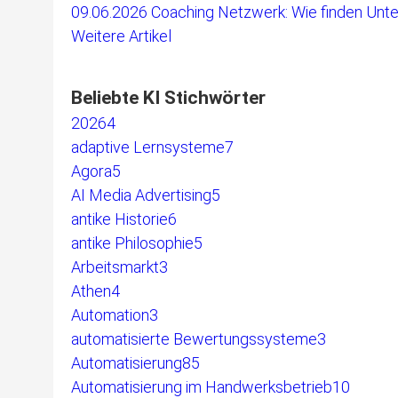
09.06.2026
Coaching Netzwerk: Wie finden Unte
Weitere Artikel
Beliebte KI Stichwörter
2026
4
adaptive Lernsysteme
7
Agora
5
AI Media Advertising
5
antike Historie
6
antike Philosophie
5
Arbeitsmarkt
3
Athen
4
Automation
3
automatisierte Bewertungssysteme
3
Automatisierung
85
Automatisierung im Handwerksbetrieb
10