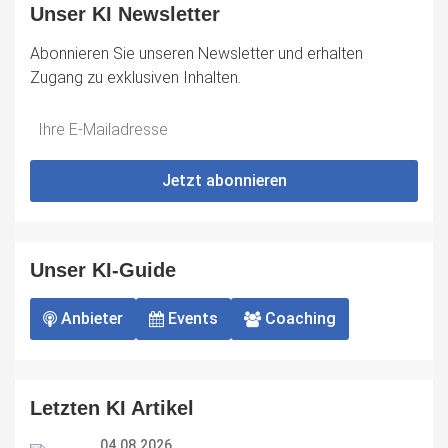
Unser KI Newsletter
Abonnieren Sie unseren Newsletter und erhalten
Zugang zu exklusiven Inhalten.
Do
*Ihre
not
E-
fill
Mailadresse:
Jetzt abonnieren
this
field
Unser KI-Guide
Anbieter
Events
Coaching
Letzten KI Artikel
04.08.2026