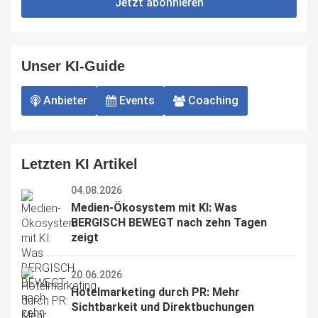
Jetzt abonnieren
this
field
Unser KI-Guide
Anbieter
Events
Coaching
Letzten KI Artikel
04.08.2026
Medien-Ökosystem mit KI: Was 
BERGISCH BEWEGT nach zehn Tagen 
zeigt
20.06.2026
Hotelmarketing durch PR: Mehr 
Sichtbarkeit und Direktbuchungen