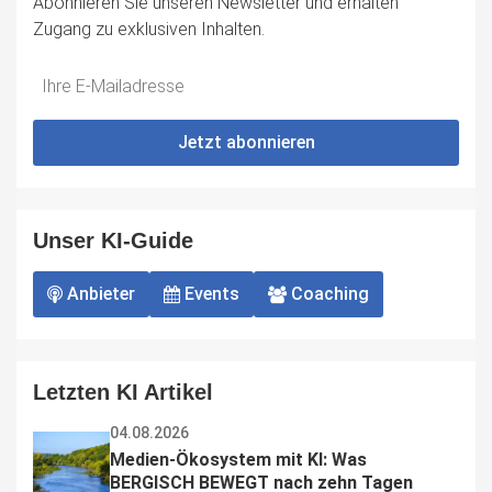
Abonnieren Sie unseren Newsletter und erhalten
Zugang zu exklusiven Inhalten.
Do
*Ihre
not
E-
fill
Mailadresse:
Jetzt abonnieren
this
field
Unser KI-Guide
Anbieter
Events
Coaching
Letzten KI Artikel
04.08.2026
Medien-Ökosystem mit KI: Was 
BERGISCH BEWEGT nach zehn Tagen 