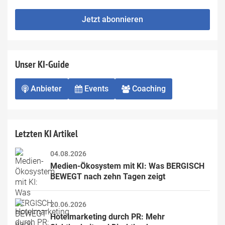
not
E-
fill
Mailadresse:
Jetzt abonnieren
this
field
Unser KI-Guide
Anbieter
Events
Coaching
Letzten KI Artikel
04.08.2026
Medien-Ökosystem mit KI: Was BERGISCH 
BEWEGT nach zehn Tagen zeigt
20.06.2026
Hotelmarketing durch PR: Mehr 