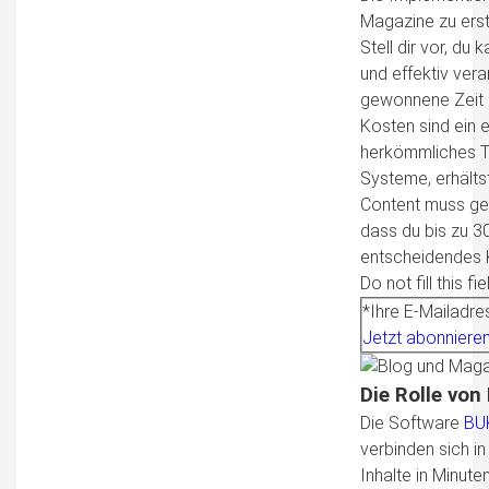
Magazine zu erst
Stell dir vor, du 
und effektiv ver
gewonnene Zeit e
Kosten sind ein 
herkömmliches Te
Systeme, erhältst
Content muss ge
dass du bis zu 30
entscheidendes 
Do not fill this fie
*Ihre E-Mailadre
Jetzt abonniere
Die Rolle von
Die Software
BU
verbinden sich i
Inhalte in Minute