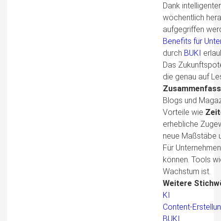
Dank intelligent
wöchentlich hera
aufgegriffen werd
Benefits
für Unt
durch
BUKI
erlau
Das Zukunftspote
die genau auf Les
Zusammenfass
Blogs und Magaz
Vorteile wie
Zei
erhebliche Zuge
neue Maßstäbe u
Für Unternehmen 
können. Tools w
Wachstum ist.
Weitere Stichwö
KI
Content-Erstellu
BUKI