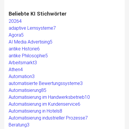
Beliebte KI Stichwörter
2026
4
adaptive Lernsysteme
7
Agora
5
AI Media Advertising
5
antike Historie
6
antike Philosophie
5
Arbeitsmarkt
3
Athen
4
Automation
3
automatisierte Bewertungssysteme
3
Automatisierung
85
Automatisierung im Handwerksbetrieb
10
Automatisierung im Kundenservice
6
Automatisierung in Hotels
8
Automatisierung industrieller Prozesse
7
Beratung
3