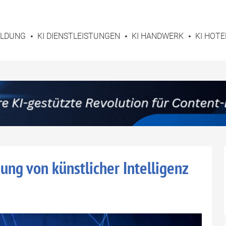
BILDUNG
KI DIENSTLEISTUNGEN
KI HANDWERK
KI HOTE
ng von künstlicher Intelligenz