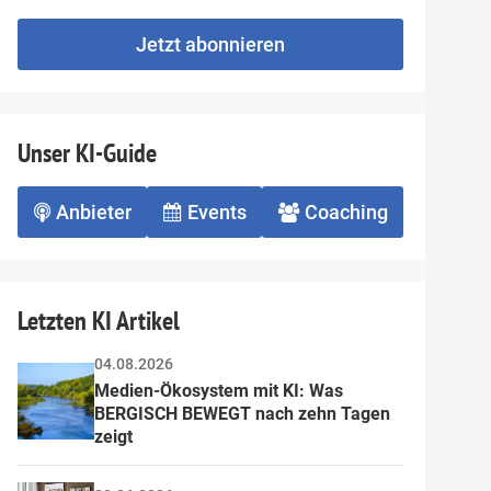
not
E-
fill
Mailadresse:
Jetzt abonnieren
this
field
Unser KI-Guide
Anbieter
Events
Coaching
Letzten KI Artikel
04.08.2026
Medien-Ökosystem mit KI: Was 
BERGISCH BEWEGT nach zehn Tagen 
zeigt