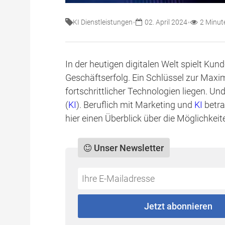
•
•
KI Dienstleistungen
02. April 2024
2 Minut
In der heutigen digitalen Welt spielt Kun
Geschäftserfolg. Ein Schlüssel zur Maxim
fortschrittlicher Technologien liegen. U
(
KI
). Beruflich mit Marketing und
KI
betra
hier einen Überblick über die Möglichkeit
Unser Newsletter
Do
*Ihre
not
E-
fill
Mailadresse:
Jetzt abonnieren
this