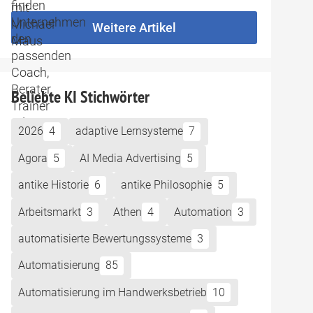
Weitere Artikel
Beliebte KI Stichwörter
2026
4
adaptive Lernsysteme
7
Agora
5
AI Media Advertising
5
antike Historie
6
antike Philosophie
5
Arbeitsmarkt
3
Athen
4
Automation
3
automatisierte Bewertungssysteme
3
Automatisierung
85
Automatisierung im Handwerksbetrieb
10