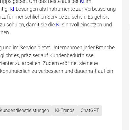
e Tipps geben. Um das Beste aus der
KI
im
htig,
KI
-Lösungen als Instrumente zur Verbesserung
atz für menschlichen Service zu sehen. Es gehört
zu schulen, damit sie die
KI
sinnvoll einsetzen und
nnen.
 und im Service bietet Unternehmen jeder Branche
licht es, präziser auf Kundenbedürfnisse
ienter zu arbeiten. Zudem eröffnet sie neue
e kontinuierlich zu verbessern und dauerhaft auf ein
Kundendienstleistungen
KI-Trends
ChatGPT