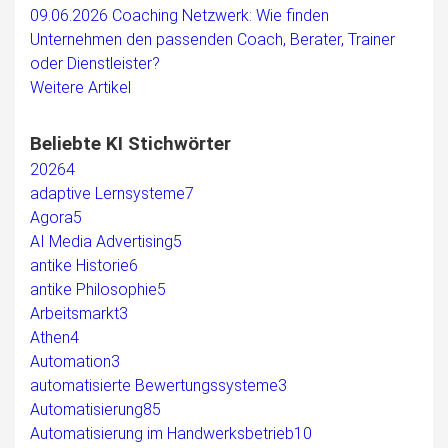
09.06.2026
Coaching Netzwerk: Wie finden
Unternehmen den passenden Coach, Berater, Trainer
oder Dienstleister?
Weitere Artikel
Beliebte KI Stichwörter
2026
4
adaptive Lernsysteme
7
Agora
5
AI Media Advertising
5
antike Historie
6
antike Philosophie
5
Arbeitsmarkt
3
Athen
4
Automation
3
automatisierte Bewertungssysteme
3
Automatisierung
85
Automatisierung im Handwerksbetrieb
10